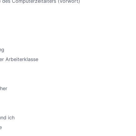
des Computerzeitalters (Vorwort)
ng
er Arbeiterklasse
her
nd ich
e